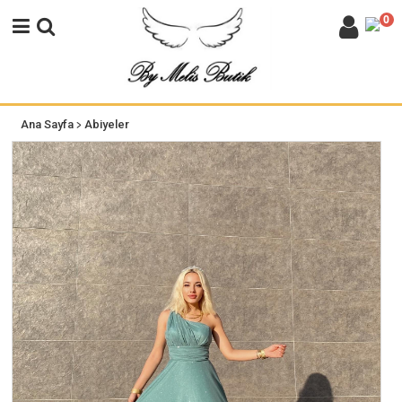
0
>
Ana Sayfa
Abiyeler