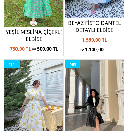
BEYAZ FİSTO DANTEL
DETAYLI ELBİSE
YEŞİL MİSLİNA ÇİÇEKLİ
ELBİSE
1.550,00 TL
750,00 TL
⇒ 500,00 TL
⇒ 1.100,00 TL
Yeni
Yeni