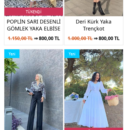
TÜKENDİ
POPLİN SARI DESENLİ
Deri Kürk Yaka
GÖMLEK YAKA ELBİSE
Trençkot
1.150,00 TL
⇒ 800,00 TL
1.000,00 TL
⇒ 800,00 TL
Yeni
Yeni