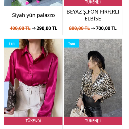
TÜKENDİ
BEYAZ ŞİFON FIRFIRLI
Siyah yün palazzo
ELBİSE
400,00 TL
⇒ 290,00 TL
890,00 TL
⇒ 700,00 TL
Yeni
Yeni
TÜKENDİ
TÜKENDİ