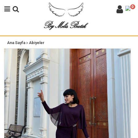
0
>
Ana Sayfa
Abiyeler