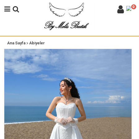
0
>
Ana Sayfa
Abiyeler