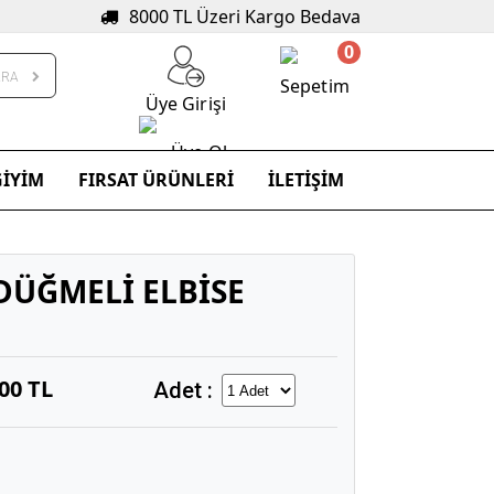
8000 TL Üzeri Kargo Bedava
0
ARA
Sepetim
Üye Girişi
Üye Ol
GİYİM
FIRSAT ÜRÜNLERİ
İLETİŞİM
DÜĞMELİ ELBİSE
,00 TL
Adet :