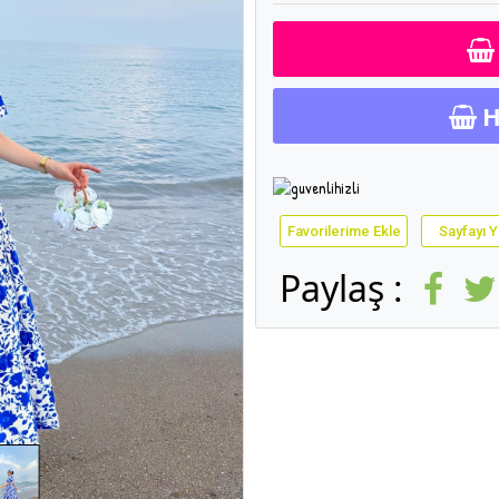
H
Favorilerime Ekle
Sayfayı Y
Paylaş :