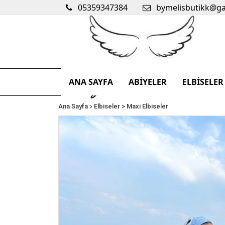
05359347384
bymelisbutikk@g
ANA SAYFA
ABİYELER
ELBİSELER
>
Ana Sayfa
Elbiseler
> Maxi Elbiseler