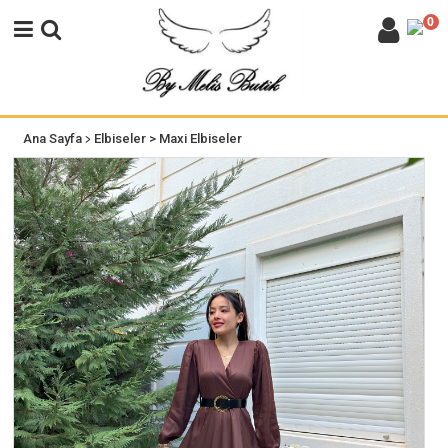
0
>
Ana Sayfa
Elbiseler
> Maxi Elbiseler