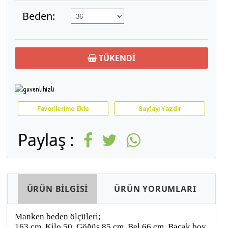
Beden:
TÜKENDİ
Favorilerime Ekle
Sayfayı Yazdır
Paylaş :
ÜRÜN BİLGİSİ
ÜRÜN YORUMLARI
Manken beden ölçüleri;
163 cm, Kilo 50, Göğüs 85 cm, Bel 66 cm, Bacak boy